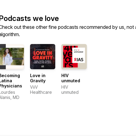
Podcasts we love
Check out these other fine podcasts recommended by us, not 
algorithm.
Becoming
Love in
HIV
Latina
Gravity
unmuted
Physicians
ViiV
HIV
Lourdes
Healthcare
unmuted
Alanis, MD