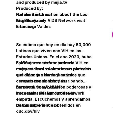
and produced by mejia.tv
Produced by:
For more information about the Los
Natalie Sanchez
Angeles Family AIDS Network visit
Elia Silveyra
lafan.org
Francisco Valdes
Se estima que hoy en día hay 50,000
Latinas que viven con VIH en los
Estados Unidos. En el ano 2020, hubo
5,450 nuevas infecciones de VIH en
Las mujeres en este podcast
mujeres. Confesiones es un podcast
comparten con valentía sus historias
que sigue la vida de 6 mujeres que
y el dolor que han aguantado,
comparten sus historias.
creando conciencia y derribando
barreras. Sus voces son poderosas y
facebook.com/LAFAN1
necesarias para promover la
Instagram: @lafamilyaidsnetwork
empatía. Escuchemos y aprendamos
de sus experiences.
Datos sobre el VIH obtenidos en
cdc.gov/hiv