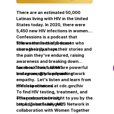
There are an estimated 50,000
Latinas living with HIV in the United
States today. In 2020, there were
5,450 new HIV infections in women.
Confessions is a podcast that
follows the lives of 6 women who
The women in this podcast
share their journeys.
courageously share their stories and
the pain they've endured, raising
awareness and breaking down
barriers. Their voices are powerful
facebook.com/LAFAN1
and necessary in promoting
Instagram; @lafamilyaidsnetwork
empathy. Let's listen and learn from
their experiences.
HIV data obtained at cdc.gov/hiv
To find HIV testing, treatment, and
This podcast is brought to you by the
other resources visit
Los Angeles Family AIDS Network in
https://locator.hiv.gov/
collaboration with Women Together