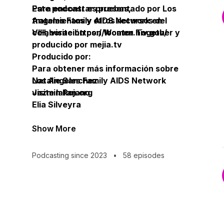
Este podcast es presentado por Los
Para encontrar pruebas,
Angeles Family AIDS Network en
tratamientos y otros recursos del
colaboración con Women Together y
VIH, visite https://locator.hiv.gov/
producido por mejia.tv
Producido por:
Para obtener más información sobre
Los Angeles Family AIDS Network
Natalie Sanchez
visite lafan.org
Jazmin Rojano
Elia Silveyra
Show More
Podcasting since 2023
•
58 episodes